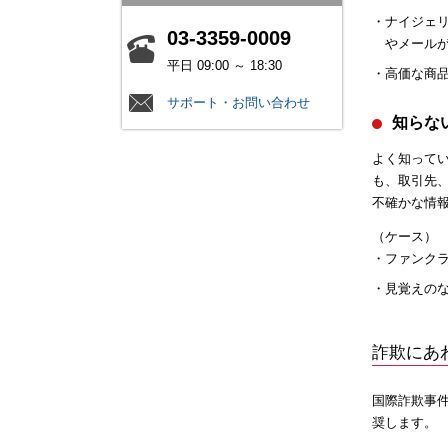
ナイジェ
03-3359-0009
やメール
平日 09:00 ～ 18:30
高価な商
サポート・お問い合わせ
知らな
よく知って
も、取引先
不確かな情
（ケース）
ファンク
見覚えの
詐欺にあ
国際詐欺事
奨します。