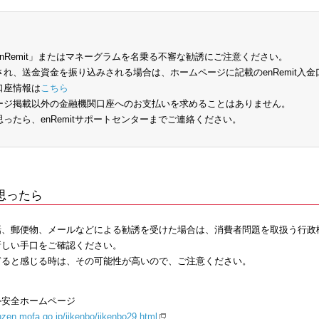
nRemit」またはマネーグラムを名乗る不審な勧誘にご注意ください。
され、送金資金を振り込みされる場合は、ホームページに記載のenRemit入
口座情報は
こちら
ージ掲載以外の金融機関口座へのお支払いを求めることはありません。
ったら、enRemitサポートセンターまでご連絡ください。
思ったら
話、郵便物、メールなどによる勧誘を受けた場合は、消費者問題を取扱う行政
新しい手口をご確認ください。
ぎると感じる時は、その可能性が高いので、ご注意ください。
外安全ホームページ
nzen.mofa.go.jp/jikenbo/jikenbo29.html