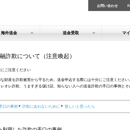
お問い合わせ
F
海外送金
送金受取
マ
融詐欺について（注意喚起）
欺にご注意ください
切な財産を詐欺被害から守るため、送金申込する際には十分にご注意ください
オレオレ詐欺、うますぎる儲け話、知らない人への送金詐欺の手口の事例とそ
手口の事例
詐欺にあわないために
怪しいと思ったら
を利用した詐欺の手口の事例