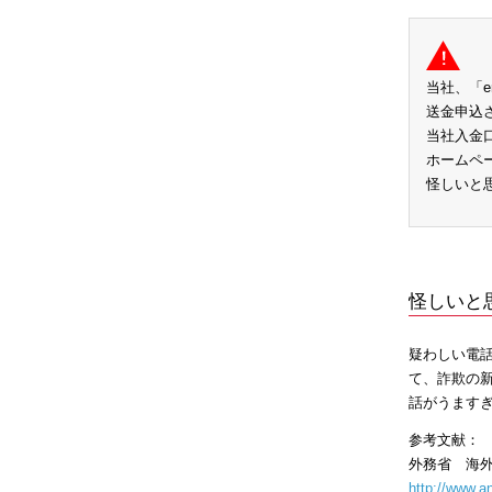
当社、「e
送金申込
当社入金
ホームペ
怪しいと思
怪しいと
疑わしい電
て、詐欺の
話がうます
参考文献：
外務省 海
http://www.a