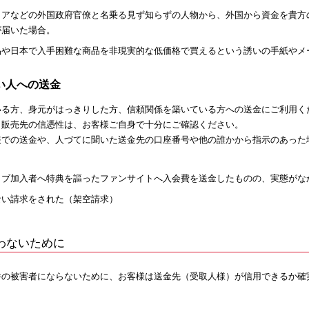
リアなどの外国政府官僚と名乗る見ず知らずの人物から、外国から資金を貴方
が届いた場合。
品や日本で入手困難な商品を非現実的な低価格で買えるという誘いの手紙やメ
い人への送金
いる方、身元がはっきりした方、信頼関係を築いている方への送金にご利用く
、販売先の信憑性は、お客様ご自身で十分にご確認ください。
報での送金や、人づてに聞いた送金先の口座番号や他の誰かから指示のあった
ラブ加入者へ特典を謳ったファンサイトへ入会費を送金したものの、実態がな
ない請求をされた（架空請求）
わないために
件の被害者にならないために、お客様は送金先（受取人様）が信用できるか確