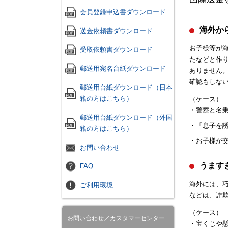
会員登録申込書ダウンロード
海外か
送金依頼書ダウンロード
お子様等が
受取依頼書ダウンロード
たなどと作
郵送用宛名台紙ダウンロード
ありません
確認もしな
郵送用台紙ダウンロード（日本
籍の方はこちら）
（ケース）
警察と名
郵送用台紙ダウンロード（外国
「息子を
籍の方はこちら）
お子様が
お問い合わせ
うます
FAQ
海外には、
ご利用環境
などは、詐
（ケース）
お問い合わせ／カスタマーセンター
宝くじや