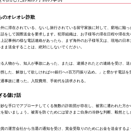
らのオレオレ詐欺
海外に滞在されている、ないし旅行されている留守家族に対して、窮地に陥っ
り話をして国際送金を要求します。犯罪組織は、お子様等の滞在日程や滞在先
。上記事例の様な電話連絡があったら、まず海外のお子様等又は、現地の日本
いまま送金することは、絶対にしないでください。
乗る人物から、知人が事故にあった、または、逮捕されたとの連絡を受け、送
誘拐した、解放して欲しければ○○銀行へ○百万円振り込め。」と脅かす電話を
交通事故に遭った。入院費用、手術代を請求される。
ぎる儲け話
巧妙な手口でアプローチしてくる無数の詐欺団が存在し、被害に遭われた方か
欺を疑いましょう。被害を防ぐためには皆さまご自身の冷静な判断、毅然とし
懸賞の運営会社から当選の通知を受け、賞金受取りのためにお金を送金するよ