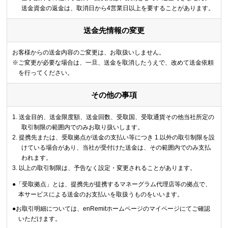
送金資金の返金は、取消日から4営業日以上を要することがあります。
送金先情報の変更
お客様からの送金内容のご変更は、お取扱いしません。
※ご変更が必要な場合は、一旦、送金を取消したうえで、改めて送金依頼
を行ってください。
その他の事項
送金目的、送金限度額、送金回数、受取国、受取通貨その他当社所定の
取引制限の範囲内でのみお取り扱いします。
提携先または、受取拠点が送金の支払い等につき 1.以外の取引制限を設
けている場合があり、当社が受付けた送金は、その範囲内でのみ支払
われます。
以上の取引制限は、予告なく設定・変更されることがあります。
「受取拠点」とは、提携先が提携するマネーグラム代理店等の拠点で、
本サービスによる送金のお支払いを取扱うものをいいます。
お取引明細については、enRemitホームページのマイページにてご確認
いただけます。