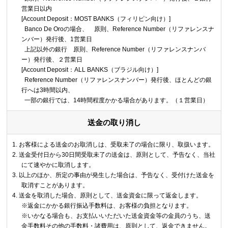
営業日以内
[Account Deposit：MOST BANKS（フィリピン向け）]
Banco De Oroの場合、 原則、Reference Number（リファレンスナ
ンバー）発行後、1営業日
上記以外の銀行 原則、Reference Number（リファレンスナンバ
ー）発行後、２営業日
[Account Deposit：ALL BANKS（ブラジル向け）]
Reference Number（リファレンスナンバー）発行後、ほとんどの銀
行へは3時間以内、
一部の銀行では、14時間程度かかる場合があります。（１営業日）
送金の取り消し
お客様による送金のお取消しは、受取未了の場合に限り、取扱います。
送金受付日から30日間受取未了の送金は、原則として、予告なく、当社
にて速やかに取消します。
以上のほか、所定の事由が発生した場合は、予告なく、受付けた送金を
取消すことがあります。
送金を取消した場合、原則として、送金資金に限って返金します。
※返金にかかる銀行振込手数料は、お客様の負担となります。
※いかなる場合も、お支払いいただいた送金資金等の金員のうち、送
金手数料その他の手数料・諸費用は、原則として、返金できません。