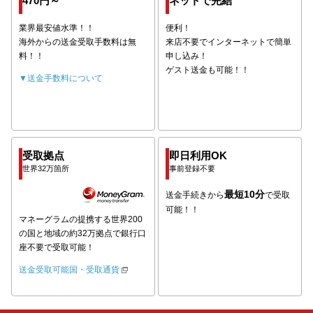
470円～
ネットで完結
業界最安値水準！！
便利！
海外からの送金受取手数料は無
来店不要でインターネットで簡単
料！！
申し込み！
ゲスト送金も可能！！
▼送金手数料について
受取拠点
即日利用OK
世界32万箇所
事前登録不要
最短10分
送金手続きから
で受取
可能！！
マネーグラムの提携する世界200
の国と地域の約32万拠点で銀行口
座不要で受取可能！
送金受取可能国・受取通貨